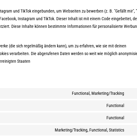
tagram und TikTok eingebunden, um Webseiten zu bewerben (z. B. "Gefällt mir", "
e Facebook, Instagram und TikTok. Dieser Inhalt ist mit einem Code eingebettet, de
ziert. Diese Inhalte können bestimmte Informationen für personalisierte Werbu
werke (die sich regelmäßig ändern kann), um zu erfahren, wie sie mit deinen
ookies verarbeiten. Die abgerufenen Daten werden so weit wie möglich anonymisie
ereinigten Staaten
Functional, Marketing/Tracking
Cons
to
Functional
Cons
serv
to
Functional
goog
Cons
serv
reca
to
Marketing/Tracking, Functional, Statistics
word
Cons
serv