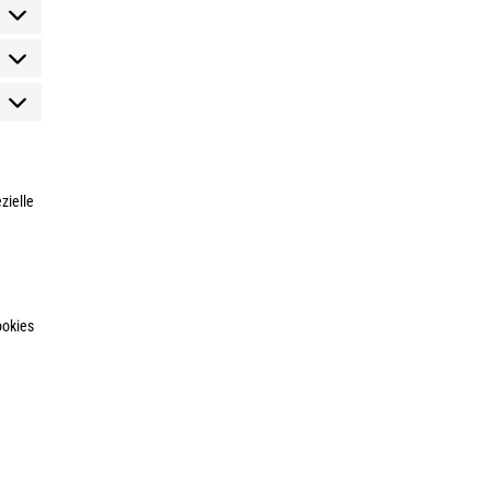
tatistiken
arketing
zielle
ookies