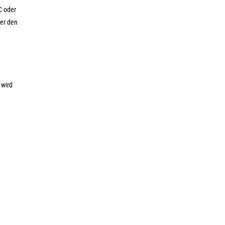
C oder
er den
 wird