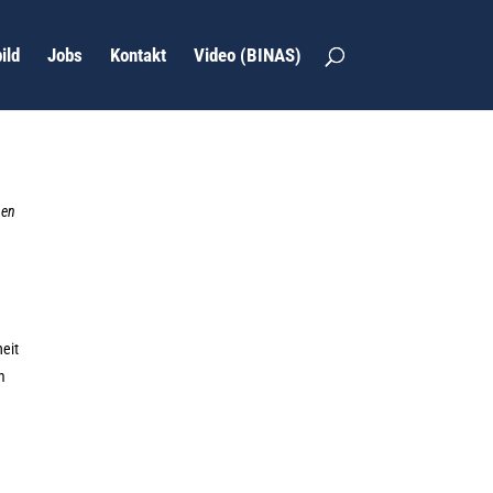
ild
Jobs
Kontakt
Video (BINAS)
hen
heit
m